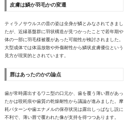
皮膚は鱗か羽毛かの変遷
ティラノサウルスの昔の姿は全身が鱗とみなされてきまし
たが、近縁基盤群に羽状構造が見つかったことで若年期や
体の一部に羽毛様被覆があった可能性が検討されました。
大型成体では体温放散や外傷耐性から鱗状皮膚優位という
見方が現実的とされています。
唇はあったのかの論点
歯が常時露出するワニ型の口元か、歯を覆う薄い唇があっ
たかは咬耗痕や歯質の乾燥耐性から議論が進みました。摩
耗パターンや歯エナメルの保存状況は露出しっぱなし説に
不利で、薄い唇で覆われた像が支持を得つつあります。