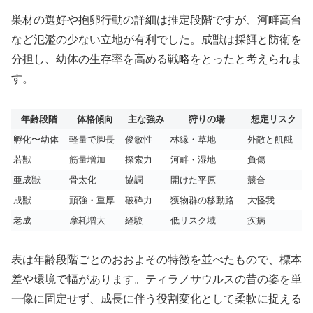
巣材の選好や抱卵行動の詳細は推定段階ですが、河畔高台
など氾濫の少ない立地が有利でした。成獣は採餌と防衛を
分担し、幼体の生存率を高める戦略をとったと考えられま
す。
年齢段階
体格傾向
主な強み
狩りの場
想定リスク
孵化〜幼体
軽量で脚長
俊敏性
林縁・草地
外敵と飢餓
若獣
筋量増加
探索力
河畔・湿地
負傷
亜成獣
骨太化
協調
開けた平原
競合
成獣
頑強・重厚
破砕力
獲物群の移動路
大怪我
老成
摩耗増大
経験
低リスク域
疾病
表は年齢段階ごとのおおよその特徴を並べたもので、標本
差や環境で幅があります。ティラノサウルスの昔の姿を単
一像に固定せず、成長に伴う役割変化として柔軟に捉える