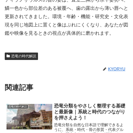
鱗一色から部位差のある被覆へ、歯の露出から薄い唇へと
更新されてきました。環境・年齢・機能・研究史・文化表
現を同じ地図上に置くと像はぶれにくくなり、あなたが図
鑑や映像を見るときの視点が具体的に磨かれます。
恐竜の時代解説
KYORYU
関連記事
恐竜分類をやさしく整理する基礎
恐竜の時代解説
と最新像｜系統と時代のつながり
を押さえよう！
恐竜分類を自然な日本語で理解できるよ
うに、系統・時代・骨の形質・代表グル