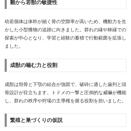
雛から若獣の敏捷性
幼若個体は体幹が細く骨の空隙率が高いため、機動力を生
かした小型獲物の追跡に向きました。群れの縁や林縁での
探索が中心となり、学習と経験の蓄積で行動範囲を拡張し
ました。
成獣の噛む力と役割
成獣は頬骨と下顎の結合が強固で、破砕に適した歯列と頭
骨設計が目立ちます。トドメの一撃と圧倒的な威嚇が機能
し、群れの秩序や狩場の主導権を握る役割を担いました。
繁殖と巣づくりの仮説