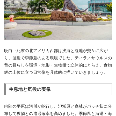
晩白亜紀末の北アメリカ西部は浅海と湿地が交互に広が
り、温暖で季節差のある環境でした。ティラノサウルスの
昔の暮らしを環境・地形・生物相で立体的にとらえ、食物
網の上位に立つ日常像を具体的に描いていきましょう。
生息地と気候の実像
内陸の平原は河川が蛇行し、氾濫原と森林がパッチ状に分
布して獲物との遭遇確率を高めました。季節風と海退・海