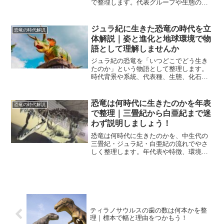
で整理します。代表グループや生態の推
定をやさしく解説し、白亜紀の恐竜を立
体的に把握できるよう具体例と表で理解
を深めます。
ジュラ紀に生きた恐竜の時代を立
恐竜の時代解説
体解説｜姿と進化と地球環境で物
語として理解しませんか
ジュラ紀の恐竜を「いつどこでどう生き
たのか」という物語として整理します。
時代背景や系統、代表種、生態、化石記
録、復元の考え方まで一気通貫で理解で
き、明日から図鑑や展示がもっと腑に落
ちます。
恐竜は何時代に生きたのかを年表
恐竜の時代解説
で整理｜三畳紀から白亜紀まで迷
わず説明しましょう！
恐竜は何時代に生きたのかを、中生代の
三畳紀・ジュラ紀・白亜紀の流れでやさ
しく整理します。年代表や特徴、環境変
化、絶滅と鳥類の継続までを一望し、会
話や理解の土台を着実に固められます。
ティラノサウルスの歯の数は何本かを整
理｜標本で幅と理由をつかもう！