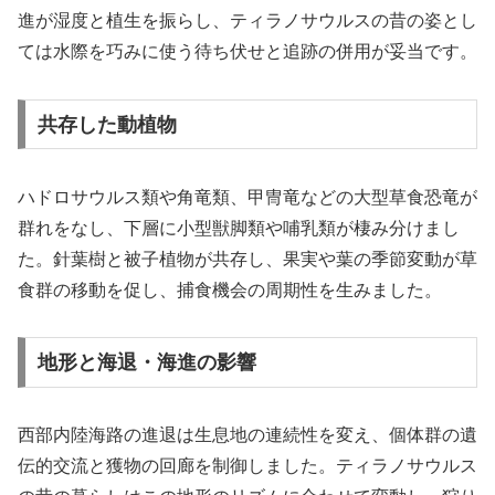
進が湿度と植生を振らし、ティラノサウルスの昔の姿とし
ては水際を巧みに使う待ち伏せと追跡の併用が妥当です。
共存した動植物
ハドロサウルス類や角竜類、甲冑竜などの大型草食恐竜が
群れをなし、下層に小型獣脚類や哺乳類が棲み分けまし
た。針葉樹と被子植物が共存し、果実や葉の季節変動が草
食群の移動を促し、捕食機会の周期性を生みました。
地形と海退・海進の影響
西部内陸海路の進退は生息地の連続性を変え、個体群の遺
伝的交流と獲物の回廊を制御しました。ティラノサウルス