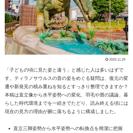
2025.11.29
「子どもの頃に見た姿と違う」と感じた人は多いはずで
す。ティラノサウルスの昔の姿をめぐる疑問は、復元の変
遷や新発見の積み重ねを知るとすっきり整理できますか？
本稿は直立像から水平姿勢への変化、羽毛や唇の議論、暮
らした時代環境までを一続きでたどり、読み終える頃には
現在の見方の理由が腑に落ちるように構成しました。
直立三脚姿勢から水平姿勢への転換点を簡潔に把握