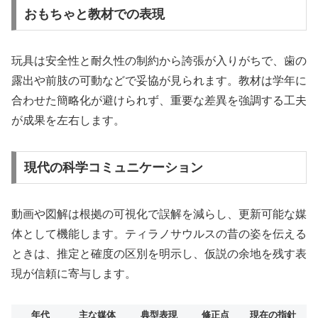
おもちゃと教材での表現
玩具は安全性と耐久性の制約から誇張が入りがちで、歯の
露出や前肢の可動などで妥協が見られます。教材は学年に
合わせた簡略化が避けられず、重要な差異を強調する工夫
が成果を左右します。
現代の科学コミュニケーション
動画や図解は根拠の可視化で誤解を減らし、更新可能な媒
体として機能します。ティラノサウルスの昔の姿を伝える
ときは、推定と確度の区別を明示し、仮説の余地を残す表
現が信頼に寄与します。
年代
主な媒体
典型表現
修正点
現在の指針