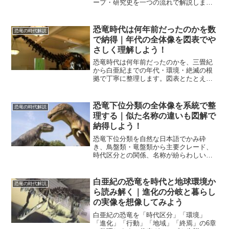
ープ・研究史を一つの流れで解説しま
す。恐竜分類を迷わず捉え直し、展示や
図鑑がもっと腑に落ちる基礎と最新像を
身につけませんか。
恐竜時代は何年前だったのかを数
恐竜の時代解説
で納得｜年代の全体像を図表でや
さしく理解しよう！
恐竜時代は何年前だったのかを、三畳紀
から白亜紀までの年代・環境・絶滅の根
拠で丁寧に整理します。図表とたとえで
距離感をつかみ、子どもにも伝えやすい
言い換えまで実用的にまとめます。年代
の測り方や代表化石のポイントもやさし
恐竜下位分類の全体像を系統で整
恐竜の時代解説
く解説します。疑問を自信に変える一冊
理する｜似た名称の違いも図解で
分の要点です。
納得しよう！
恐竜下位分類を自然な日本語でかみ砕
き、鳥盤類・竜盤類から主要クレード、
時代区分との関係、名称が紛らわしい理
由まで一気通貫で整理します。分類表や
比較リストも交えて、今日から迷わず読
み解ける視点を身につけませんか。
白亜紀の恐竜を時代と地球環境か
恐竜の時代解説
ら読み解く｜進化の分岐と暮らし
の実像を想像してみよう
白亜紀の恐竜を「時代区分」「環境」
「進化」「行動」「地域」「終焉」の6章