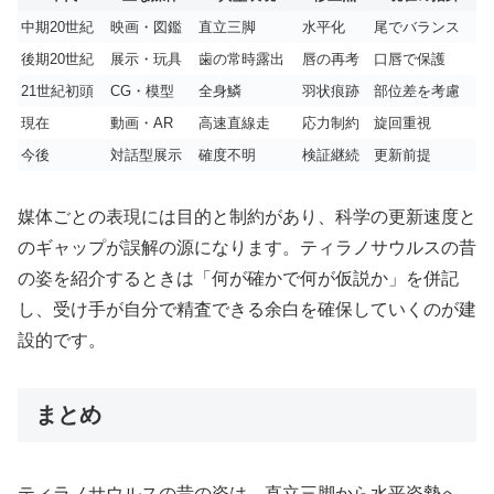
中期20世紀
映画・図鑑
直立三脚
水平化
尾でバランス
後期20世紀
展示・玩具
歯の常時露出
唇の再考
口唇で保護
21世紀初頭
CG・模型
全身鱗
羽状痕跡
部位差を考慮
現在
動画・AR
高速直線走
応力制約
旋回重視
今後
対話型展示
確度不明
検証継続
更新前提
媒体ごとの表現には目的と制約があり、科学の更新速度と
のギャップが誤解の源になります。ティラノサウルスの昔
の姿を紹介するときは「何が確かで何が仮説か」を併記
し、受け手が自分で精査できる余白を確保していくのが建
設的です。
まとめ
ティラノサウルスの昔の姿は、直立三脚から水平姿勢へ、