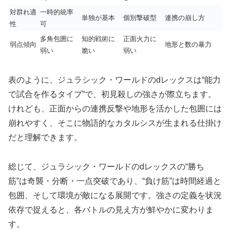
対群れ適
一時的統率
単独が基本
個別撃破型
連携の崩し方
性
可
多角包囲に
知的戦術に
正面火力に
弱点傾向
地形と数の暴力
弱い
脆い
弱い
表のように、ジュラシック・ワールドのdレックスは“能力
で試合を作るタイプ”で、初見殺しの強さが際立ちます。
けれども、正面からの連携反撃や地形を活かした包囲には
崩れやすく、そこに物語的なカタルシスが生まれる仕掛け
だと理解できます。
総じて、ジュラシック・ワールドのdレックスの“勝ち
筋”は奇襲・分断・一点突破であり、“負け筋”は時間経過と
包囲、そして環境が敵になる展開です。強さの定義を状況
依存で捉えると、各バトルの見え方が鮮やかに変わりま
す。