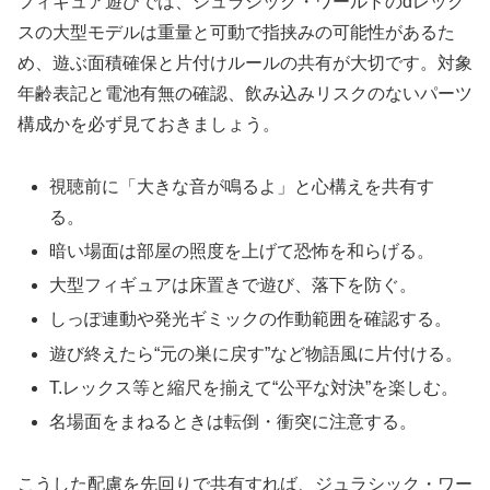
フィギュア遊びでは、ジュラシック・ワールドのdレック
スの大型モデルは重量と可動で指挟みの可能性があるた
め、遊ぶ面積確保と片付けルールの共有が大切です。対象
年齢表記と電池有無の確認、飲み込みリスクのないパーツ
構成かを必ず見ておきましょう。
視聴前に「大きな音が鳴るよ」と心構えを共有す
る。
暗い場面は部屋の照度を上げて恐怖を和らげる。
大型フィギュアは床置きで遊び、落下を防ぐ。
しっぽ連動や発光ギミックの作動範囲を確認する。
遊び終えたら“元の巣に戻す”など物語風に片付ける。
T.レックス等と縮尺を揃えて“公平な対決”を楽しむ。
名場面をまねるときは転倒・衝突に注意する。
こうした配慮を先回りで共有すれば、ジュラシック・ワー