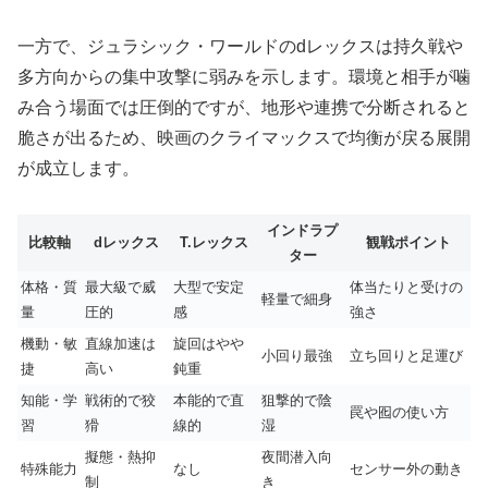
一方で、ジュラシック・ワールドのdレックスは持久戦や
多方向からの集中攻撃に弱みを示します。環境と相手が噛
み合う場面では圧倒的ですが、地形や連携で分断されると
脆さが出るため、映画のクライマックスで均衡が戻る展開
が成立します。
インドラプ
比較軸
dレックス
T.レックス
観戦ポイント
ター
体格・質
最大級で威
大型で安定
体当たりと受けの
軽量で細身
量
圧的
感
強さ
機動・敏
直線加速は
旋回はやや
小回り最強
立ち回りと足運び
捷
高い
鈍重
知能・学
戦術的で狡
本能的で直
狙撃的で陰
罠や囮の使い方
習
猾
線的
湿
擬態・熱抑
夜間潜入向
特殊能力
なし
センサー外の動き
制
き