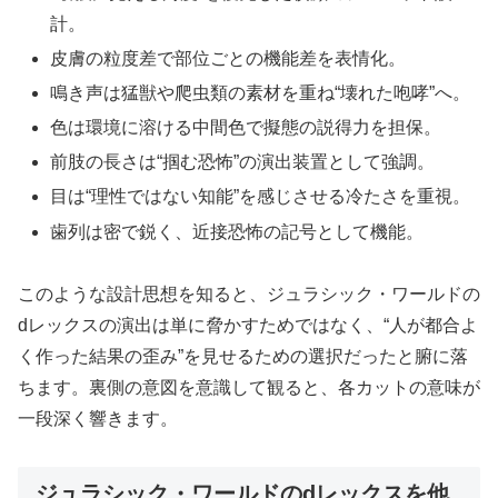
計。
皮膚の粒度差で部位ごとの機能差を表情化。
鳴き声は猛獣や爬虫類の素材を重ね“壊れた咆哮”へ。
色は環境に溶ける中間色で擬態の説得力を担保。
前肢の長さは“掴む恐怖”の演出装置として強調。
目は“理性ではない知能”を感じさせる冷たさを重視。
歯列は密で鋭く、近接恐怖の記号として機能。
このような設計思想を知ると、ジュラシック・ワールドの
dレックスの演出は単に脅かすためではなく、“人が都合よ
く作った結果の歪み”を見せるための選択だったと腑に落
ちます。裏側の意図を意識して観ると、各カットの意味が
一段深く響きます。
ジュラシック・ワールドのdレックスを他