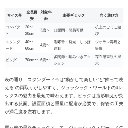
全長目
対象年
サイズ帯
主要ギミック
向く遊び方
安
齢
コンパク
20〜
机上のごっこ遊
3歳〜
口開閉・簡易可動
ト
30cm
び
スタンダ
40〜
咆哮音・発光・しっぽ
ジオラマ再現と
4歳〜
ード
60cm
連動
撮影
多関節・噛みつきアク
存在感重視の展
ビッグ
70cm〜
6歳〜
ション
示
表の通り、スタンダード帯は“動かして楽しい”と“飾って映
える”の両取りがしやすく、ジュラシック・ワールドのdレ
ックスの魅力を最短で味わえます。ビッグは造形映えが突
出する反面、設置面積と重量に配慮が必要で、保管の工夫
が満足度を左右します。
買う前の最終チェックとして、ジュラシック・ワールドの