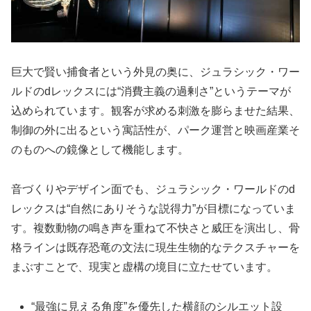
巨大で賢い捕食者という外見の奥に、ジュラシック・ワー
ルドのdレックスには“消費主義の過剰さ”というテーマが
込められています。観客が求める刺激を膨らませた結果、
制御の外に出るという寓話性が、パーク運営と映画産業そ
のものへの鏡像として機能します。
音づくりやデザイン面でも、ジュラシック・ワールドのd
レックスは“自然にありそうな説得力”が目標になっていま
す。複数動物の鳴き声を重ねて不快さと威圧を演出し、骨
格ラインは既存恐竜の文法に現生生物的なテクスチャーを
まぶすことで、現実と虚構の境目に立たせています。
“最強に見える角度”を優先した横顔のシルエット設