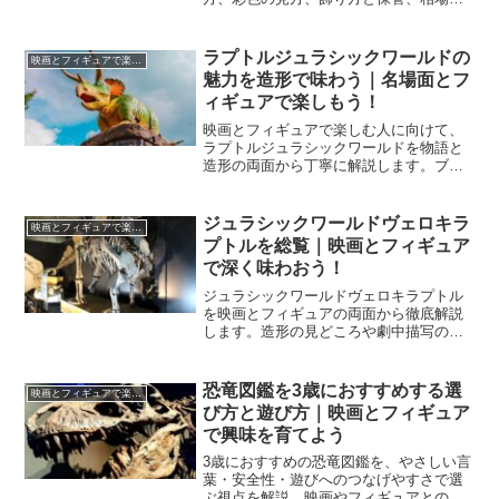
まで初心者でも迷わず決められる実践ガ
イドです。
ラプトルジュラシックワールドの
映画とフィギュアで楽しむ
魅力を造形で味わう｜名場面とフ
ィギュアで楽しもう！
映画とフィギュアで楽しむ人に向けて、
ラプトルジュラシックワールドを物語と
造形の両面から丁寧に解説します。ブル
ーや仲間たちの見どころ、名場面の整
理、フィギュア選びの基準まで一気に理
解できます。
ジュラシックワールドヴェロキラ
映画とフィギュアで楽しむ
プトルを総覧｜映画とフィギュア
で深く味わおう！
ジュラシックワールドヴェロキラプトル
を映画とフィギュアの両面から徹底解説
します。造形の見どころや劇中描写の変
遷、遊び方の工夫まで具体化し、推し個
体を自信を持って選べる視点を得られま
す。
恐竜図鑑を3歳におすすめする選
映画とフィギュアで楽しむ
び方と遊び方｜映画とフィギュア
で興味を育てよう
3歳におすすめの恐竜図鑑を、やさしい言
葉・安全性・遊びへのつなげやすさで選
ぶ視点を解説。映画やフィギュアとの合