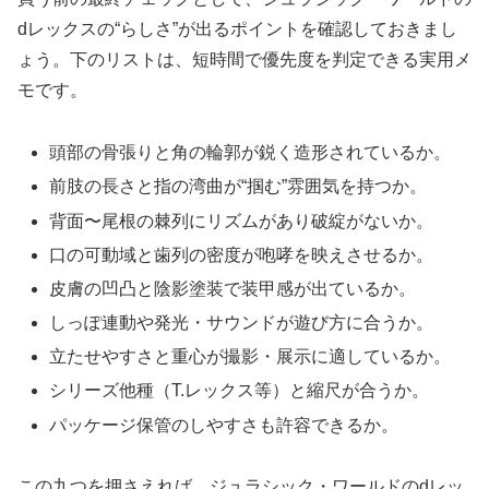
dレックスの“らしさ”が出るポイントを確認しておきまし
ょう。下のリストは、短時間で優先度を判定できる実用メ
モです。
頭部の骨張りと角の輪郭が鋭く造形されているか。
前肢の長さと指の湾曲が“掴む”雰囲気を持つか。
背面〜尾根の棘列にリズムがあり破綻がないか。
口の可動域と歯列の密度が咆哮を映えさせるか。
皮膚の凹凸と陰影塗装で装甲感が出ているか。
しっぽ連動や発光・サウンドが遊び方に合うか。
立たせやすさと重心が撮影・展示に適しているか。
シリーズ他種（T.レックス等）と縮尺が合うか。
パッケージ保管のしやすさも許容できるか。
この九つを押さえれば、ジュラシック・ワールドのdレッ