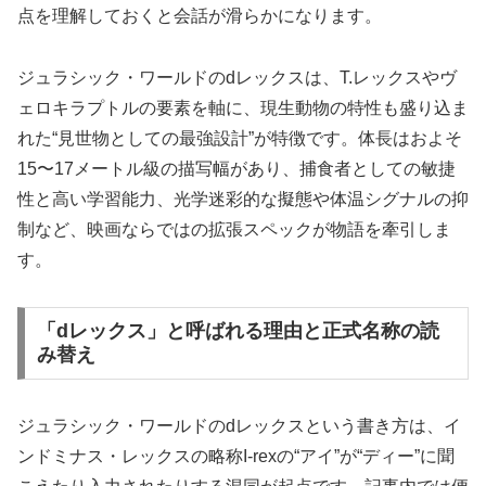
点を理解しておくと会話が滑らかになります。
ジュラシック・ワールドのdレックスは、T.レックスやヴ
ェロキラプトルの要素を軸に、現生動物の特性も盛り込ま
れた“見世物としての最強設計”が特徴です。体長はおよそ
15〜17メートル級の描写幅があり、捕食者としての敏捷
性と高い学習能力、光学迷彩的な擬態や体温シグナルの抑
制など、映画ならではの拡張スペックが物語を牽引しま
す。
「dレックス」と呼ばれる理由と正式名称の読
み替え
ジュラシック・ワールドのdレックスという書き方は、イ
ンドミナス・レックスの略称I-rexの“アイ”が“ディー”に聞