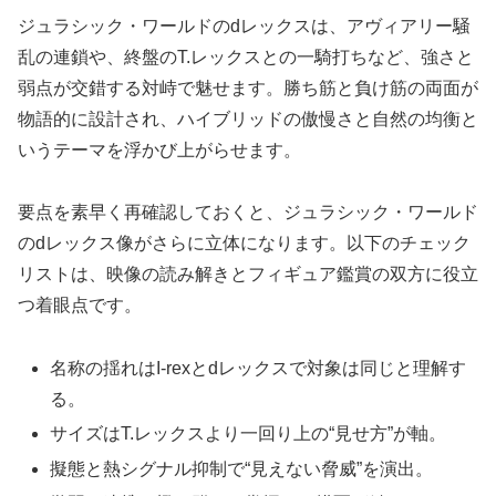
ジュラシック・ワールドのdレックスは、アヴィアリー騒
乱の連鎖や、終盤のT.レックスとの一騎打ちなど、強さと
弱点が交錯する対峙で魅せます。勝ち筋と負け筋の両面が
物語的に設計され、ハイブリッドの傲慢さと自然の均衡と
いうテーマを浮かび上がらせます。
要点を素早く再確認しておくと、ジュラシック・ワールド
のdレックス像がさらに立体になります。以下のチェック
リストは、映像の読み解きとフィギュア鑑賞の双方に役立
つ着眼点です。
名称の揺れはI-rexとdレックスで対象は同じと理解す
る。
サイズはT.レックスより一回り上の“見せ方”が軸。
擬態と熱シグナル抑制で“見えない脅威”を演出。