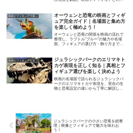
わせ技で集中力や語彙も伸ばせる読み方
と遊び方を提案します。
オーウェンと恐竜の映画とフィギ
映画とフィギュアで楽しむ
ュア完全ガイド｜名場面と集め方
を楽しく極めよう！
オーウェンと恐竜の関係を映画の流れで
整理し、ラプトル“ブルー”の魅力や名場
面、フィギュアの選び方・飾り方までを
一気に解説します。物語の見どころとコ
レクションの基準をつかみ、今日から自
信を持って楽しめます。
ジュラシックパークのエリマキト
映画とフィギュアで楽しむ
カゲ表現を正しく知る｜真相とフ
ィギュア選びを楽しく決めよう
映画の名場面で語られるジュラシックパ
ークのエリマキトカゲ表現を、実在の生
物と恐竜設定の違いから丁寧に解説しま
す。真相を踏まえたフィギュアの選び方
や飾り方まで一気通貫でわかり、鑑賞と
収集がもっと豊かになります。
ジュラシックパークの小さい恐竜を総整
理｜映像とフィギュアで魅力を味わお
う！