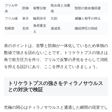
フリル中
咬み痕と治癒
防御
衝撃分散
頸部の致命傷回避
央
痕
フリル縁
表示
輪郭誇示
欠刻
威嚇と相手の抑止
角荷重支
頸椎群
支持
過成長
継続押圧の持続
え
表のポイントは、攻撃と防御が一体化しているため単独の
数値で強さを語れないことです。トリケラトプスの強さは
角で前方圧力を作り、フリルで反撃の矛先をそらして消耗
を抑える設計にあり、ここを押さえていきましょう。
トリケラトプスの強さをティラノサウルス
との対決で検証
究極の関心はティラノサウルスと遭遇した瞬間の現実でし