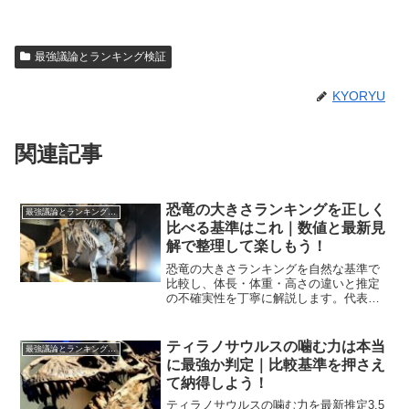
最強議論とランキング検証
KYORYU
関連記事
恐竜の大きさランキングを正しく
最強議論とランキング検証
比べる基準はこれ｜数値と最新見
解で整理して楽しもう！
恐竜の大きさランキングを自然な基準で
比較し、体長・体重・高さの違いと推定
の不確実性を丁寧に解説します。代表標
本と平均値の扱い、論争種の注意点まで
一気にわかる実践的ガイドです。
ティラノサウルスの噛む力は本当
最強議論とランキング検証
に最強か判定｜比較基準を押さえ
て納得しよう！
ティラノサウルスの噛む力を最新推定3.5