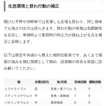
生息環境と群れ行動の補正
開けた平野や河畔林では見通しも足場も変わり、同じ個体
でも強さの出方は揺らぎます。群れ行動の有無は包囲耐性
を左右し、単独時より集団時の抑止力が跳ね上がる点を補
正に反映します。
以下は推定中央値から整えた相対比較表です。あくまで場
面の強みを掴む指標として眺め、誤差幅の存在を前提に読
み解いてください。
種
体重(相対)
角/武装
防御指数
機動指数
トリケラトプス
高
長角＋厚フリル
9
5
スティラコサウルス
中
長角＋装飾縁
7
6
パキリノサウルス
中
鼻部塊状
6
6