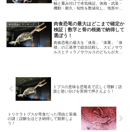
軸と重み付けで本気検証。体格・武装・
機動・耐久・知性を数値化し、地形や群
れ戦術も加点。議論のズレをほどきつ
つ、納得の結論とTOP10の理由をやさし
く解説します。
肉食恐竜の最大はどこまで確定か
最強議論とランキング検証
検証｜数字と骨の根拠で納得して
選ぼう！
肉食恐竜の最大を「体長」「体重」「体
積」の三基準で総合比較し、スピノサウ
ルスとティラノサウルスのどちらが大き
いのかを最新知見で検証します。定義と
測り方を整理し、数値の根拠と誤差の出
どころを丁寧に解説します。
トプスの意味を恐竜名で正しく理解｜語
源と使い分けを実例で押さえよう！
トリケラトプスが草食だった理由と装備
の謎｜誤解をほどき納得して観察しよ
う！