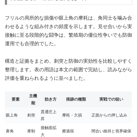
フリルの局所的な損傷や眼上角の摩耗は、角同士を噛み合
わせるような組み付きの頻度を示します。見せ合いから実
接触に至る段階的な闘争は、繁殖期の優位性争いでも防御
運用でも合理的でした。
構造と証拠をまとめ、刺突と防御の実効性を比較しやすく
整理します。表の用語は本文の範囲で完結し、読みながら
評価を重ねられるように並べました。
主機
要素
効き方
痕跡の種類
実戦での狙い
能
貫通圧上
眼上角
刺突
摩耗・欠損
正面からの押し込み
昇
接触面拡
鼻角
牽制
擦過痕
間合い維持と視界確保
大