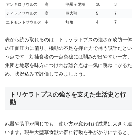
アンキロサウルス
高
甲羅＋尾槌
10
3
ティラノサウルス
高
巨大顎
5
7
エドモントサウルス
中
無角
4
7
表から読み取れるのは、トリケラトプスの強さが攻防一体
の正面圧力に偏り、機動の不足を抑止力で補う設計だとい
う点です。対捕食者の一点突破には弱みが出やすい一方、
集団と地形を味方につければ総合点は一気に跳ね上がるた
め、状況込みで評価してみましょう。
トリケラトプスの強さを支えた生活史と行
動
武器や装甲が同じでも、使い方が変われば成果は大きく違
います。現生大型草食獣の群れ行動を手がかりにすると、