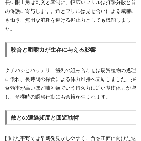
長い眼上角は刺突と牽制に、幅広いフリルは打撃分散と首
の保護に寄与します。角とフリルは見せ合いによる威嚇に
も働き、無用な消耗を避ける抑止力としても機能しまし
た。
咬合と咀嚼力が生存に与える影響
クチバシとバッテリー歯列の組み合わせは硬質植物の処理
に優れ、長時間の採食による体力維持へ直結しました。採
食効率が高いほど哺乳類でいう持久力に近い基礎体力が増
し、危機時の瞬発行動にも余裕が生まれます。
敵との遭遇頻度と回避戦術
開けた平野では早期発見がしやすく、角を正面に向けた退