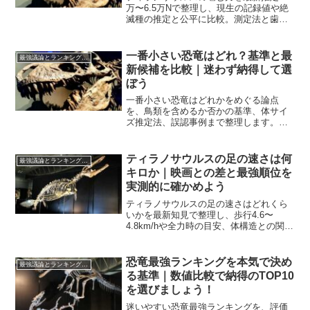
万〜6.5万Nで整理し、現生の記録値や絶
滅種の推定と公平に比較。測定法と歯尖
圧の違いも平易に解説し、ランキングの
条件を透明化して最強論争に納得感を持
てます。
一番小さい恐竜はどれ？基準と最
最強議論とランキング検証
新候補を比較｜迷わず納得して選
ぼう
一番小さい恐竜はどれかをめぐる論点
を、鳥類を含めるか否かの基準、体サイ
ズ推定法、誤認事例まで整理します。最
新候補を比較し、暫定ランキングと根拠
をやさしく示します。
ティラノサウルスの足の速さは何
最強議論とランキング検証
キロか｜映画との差と最強順位を
実測的に確かめよう
ティラノサウルスの足の速さはどれくら
いかを最新知見で整理し、歩行4.6〜
4.8km/hや全力時の目安、体構造との関
係、他恐竜や人・乗り物との比較までを
網羅。最強議論とランキング検証で位置
づけを明確にします。
恐竜最強ランキングを本気で決め
最強議論とランキング検証
る基準｜数値比較で納得のTOP10
を選びましょう！
迷いやすい恐竜最強ランキングを、評価