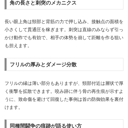
角の長さと刺突のメカニクス
長い眼上角は頸部と背筋の力で押し込み、接触点の面積を
小さくして貫通圧を稼ぎます。刺突は直線のみならず引っ
かけ動作でも有効で、相手の体勢を崩して距離を作る狙い
も担えます。
フリルの厚みとダメージ分散
フリルの縁は薄い部分もありますが、頸部付近は層状で厚
く衝撃を拡散できます。咬み跡に伴う骨の再生痕が示すよ
うに、致命傷を避けて回復した事例は首の防御効果を裏付
けます。
同種間闘争の痕跡が語る使い方