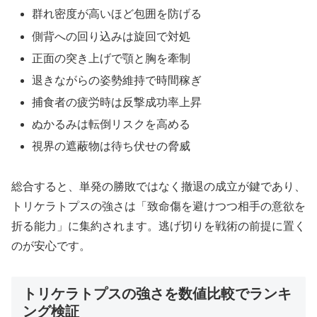
群れ密度が高いほど包囲を防げる
側背への回り込みは旋回で対処
正面の突き上げで顎と胸を牽制
退きながらの姿勢維持で時間稼ぎ
捕食者の疲労時は反撃成功率上昇
ぬかるみは転倒リスクを高める
視界の遮蔽物は待ち伏せの脅威
総合すると、単発の勝敗ではなく撤退の成立が鍵であり、
トリケラトプスの強さは「致命傷を避けつつ相手の意欲を
折る能力」に集約されます。逃げ切りを戦術の前提に置く
のが安心です。
トリケラトプスの強さを数値比較でランキ
ング検証