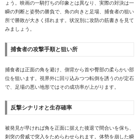
ょう。映画の一騎打ちの印象とは異なり、実際の対決は一
瞬の判断と姿勢の勝負で、角の向きと足場、捕食者の狙い
所で勝敗が大きく揺れます。状況別に攻防の筋書きを見て
みましょう。
捕食者の攻撃手順と狙い所
捕食者は正面の角を避け、側背から首や臀部の柔らかい部
位を狙います。視界外に回り込みつつ転倒を誘うのが定石
で、足場の悪い地形ではその成功率が上がります。
反撃シナリオと生存確率
被発見が早ければ角を正面に据えた後退で間合いを保ち、
刺突の脅威で突入をためらわせられます。体勢を崩した瞬