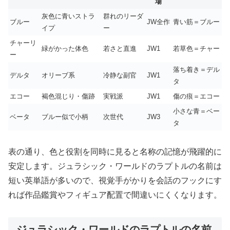
場
灰色に青いストラ
群れのリーダ
ブルー
JW全作
青い筋＝ブルー
イプ
ー
チャーリ
緑がかった体色
若さと直進
JW1
若草色＝チャー
ー
落ち着き＝デル
デルタ
オリーブ系
冷静な副官
JW1
タ
エコー
褐色混じり・傷跡
実戦派
JW1
傷の痕＝エコー
小さな青＝ベー
ベータ
ブルー似で小柄
次世代
JW3
タ
表の通り、色と役割を同時に見ると名称の記憶が飛躍的に
安定します。ジュラシック・ワールドのラプトルの名前は
短い英単語が多いので、視覚手がかりを会話のフックにす
れば作品鑑賞やフィギュア配置で間違いにくくなります。
ジュラシック・ワールドのラプトルの名前