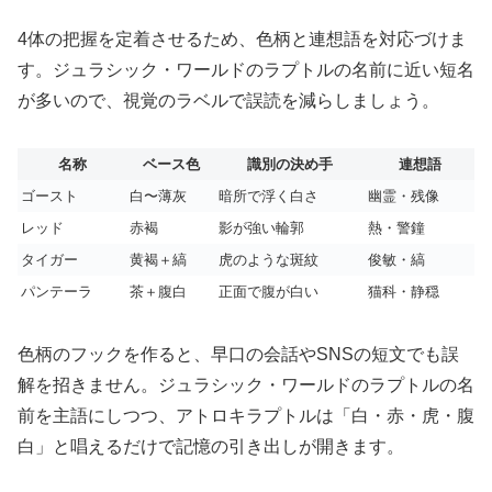
4体の把握を定着させるため、色柄と連想語を対応づけま
す。ジュラシック・ワールドのラプトルの名前に近い短名
が多いので、視覚のラベルで誤読を減らしましょう。
名称
ベース色
識別の決め手
連想語
ゴースト
白〜薄灰
暗所で浮く白さ
幽霊・残像
レッド
赤褐
影が強い輪郭
熱・警鐘
タイガー
黄褐＋縞
虎のような斑紋
俊敏・縞
パンテーラ
茶＋腹白
正面で腹が白い
猫科・静穏
色柄のフックを作ると、早口の会話やSNSの短文でも誤
解を招きません。ジュラシック・ワールドのラプトルの名
前を主語にしつつ、アトロキラプトルは「白・赤・虎・腹
白」と唱えるだけで記憶の引き出しが開きます。