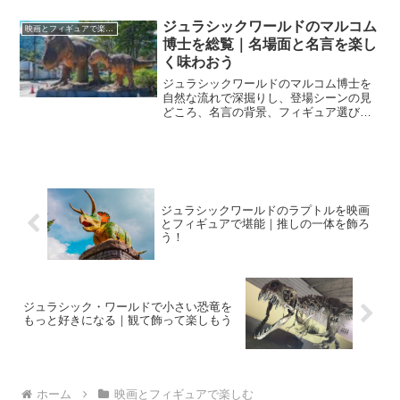
飾り方まで提案します。
ジュラシックワールドのマルコム
映画とフィギュアで楽しむ
博士を総覧｜名場面と名言を楽し
く味わおう
ジュラシックワールドのマルコム博士を
自然な流れで深掘りし、登場シーンの見
どころ、名言の背景、フィギュア選びの
勘所まで一気に整理します。理解が立体
化し、観直しやコレクションがもっと楽
しくなります。
ジュラシックワールドのラプトルを映画
とフィギュアで堪能｜推しの一体を飾ろ
う！
ジュラシック・ワールドで小さい恐竜を
もっと好きになる｜観て飾って楽しもう
ホーム
映画とフィギュアで楽しむ