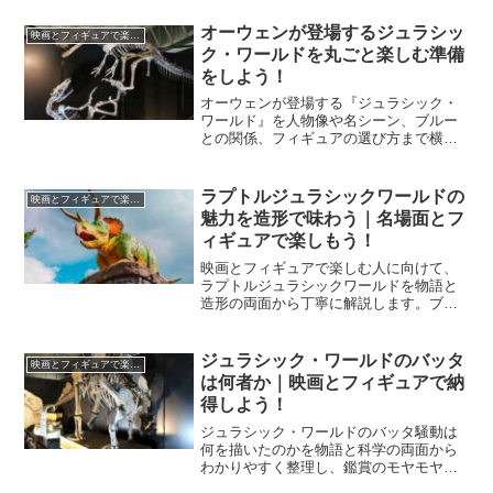
の推しを長く楽しむための買い方と育て
方をまとめます。
オーウェンが登場するジュラシッ
映画とフィギュアで楽しむ
ク・ワールドを丸ごと楽しむ準備
をしよう！
オーウェンが登場する『ジュラシック・
ワールド』を人物像や名シーン、ブルー
との関係、フィギュアの選び方まで横断
解説。観直す前に要点を整理し、飾って
楽しむ視点まで一気に身につけられま
す。
ラプトルジュラシックワールドの
映画とフィギュアで楽しむ
魅力を造形で味わう｜名場面とフ
ィギュアで楽しもう！
映画とフィギュアで楽しむ人に向けて、
ラプトルジュラシックワールドを物語と
造形の両面から丁寧に解説します。ブル
ーや仲間たちの見どころ、名場面の整
理、フィギュア選びの基準まで一気に理
解できます。
ジュラシック・ワールドのバッタ
映画とフィギュアで楽しむ
は何者か｜映画とフィギュアで納
得しよう！
ジュラシック・ワールドのバッタ騒動は
何を描いたのかを物語と科学の両面から
わかりやすく整理し、鑑賞のモヤモヤを
解消しつつフィギュアで楽しむ具体的な