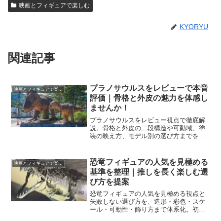
映画とフィギュアで楽しむ
KYORYU
関連記事
プラノサウルスをレビューで本音
映画とフィギュアで楽しむ
評価｜骨格と外皮の魅力を体感し
ませんか！
プラノサウルスをレビュー視点で徹底解
説。骨格と外皮の二段構造や可動域、塗
装の映え方、モデル別の選び方までを網
羅し、購入で失敗しない判断軸を具体化
します。
恐竜フィギュアの人気を見極める
映画とフィギュアで楽しむ
基準を整理｜推しを長く楽しむ選
び方を提案
恐竜フィギュアの人気を見極める視点と
失敗しない選び方を、造形・彩色・スケ
ール・可動性・飾り方まで体系化。初心
者もコレクターも納得の基準で、あなた