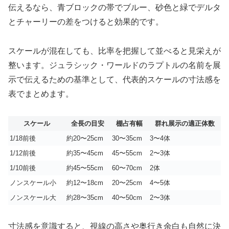
伝えるなら、青ブロックの帯でブルー、砂色と緑でデルタ
とチャーリーの差をつけると効果的です。
スケールが混在しても、比率を把握して並べると見栄えが
整います。ジュラシック・ワールドのラプトルの名前を展
示で伝えるための基準として、代表的スケールの寸法感を
表でまとめます。
スケール
全長の目安
棚占有幅
群れ展示の適正体数
1/18前後
約20〜25cm
30〜35cm
3〜4体
1/12前後
約35〜45cm
45〜55cm
2〜3体
1/10前後
約45〜55cm
60〜70cm
2体
ノンスケール小
約12〜18cm
20〜25cm
4〜5体
ノンスケール大
約28〜35cm
40〜50cm
2〜3体
寸法感を意識すると、視線の高さや奥行き余白も自然に決