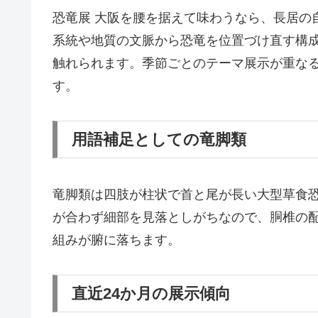
恐竜展 大阪を腰を据えて味わうなら、長居の
系統や地質の文脈から恐竜を位置づけ直す構
触れられます。季節ごとのテーマ展示が重な
す。
用語補足としての竜脚類
竜脚類は四肢が柱状で首と尾が長い大型草食
が合わず細部を見落としがちなので、胴椎の
組みが腑に落ちます。
直近24か月の展示傾向