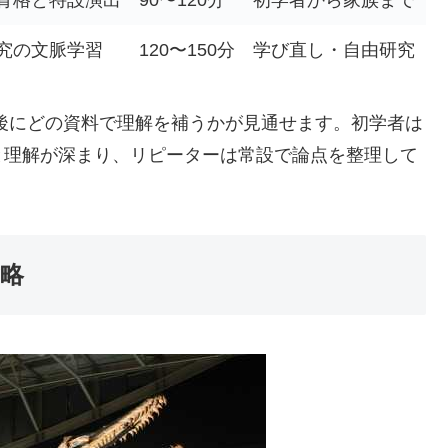
究の文脈学習
120〜150分
学び直し・自由研究
後にどの資料で理解を補うかが見通せます。初学者は
と理解が深まり、リピーターは常設で論点を整理して
攻略