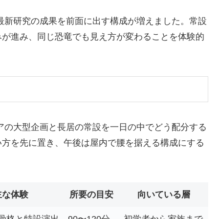
最新研究の成果を前面に出す構成が増えました。常設
みが進み、同じ恐竜でも見え方が変わることを体験的
アの大型企画と長居の常設を一日の中でどう配分する
い方を先に置き、午後は屋内で腰を据える構成にする
主な体験
所要の目安
向いている層
骨格と特設演出
90〜120分
初学者から家族まで