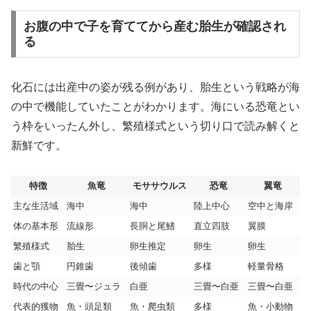
お腹の中で子を育ててから産む胎生が確認され
る
化石には出産中の姿が残る例があり、胎生という戦略が海
の中で機能していたことがわかります。海にいる恐竜とい
う枠をいったん外し、繁殖様式という切り口で読み解くと
新鮮です。
特徴
魚竜
モササウルス
恐竜
翼竜
主な生活域
海中
海中
陸上中心
空中と海岸
体の基本形
流線形
長胴と尾鰭
直立四肢
翼膜
繁殖様式
胎生
卵生推定
卵生
卵生
歯と顎
円錐歯
後傾歯
多様
軽量骨格
時代の中心
三畳〜ジュラ
白亜
三畳〜白亜
三畳〜白亜
代表的獲物
魚・頭足類
魚・爬虫類
多様
魚・小動物