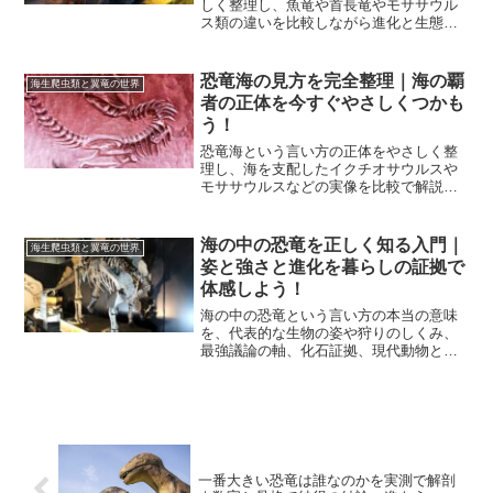
しく整理し、魚竜や首長竜やモササウル
ス類の違いを比較しながら進化と生態を
解説します。映画表現とのギャップや日
本の化石産地の見どころも押さえ、誤解
なく楽しめる視点を身につけましょう。
恐竜海の見方を完全整理｜海の覇
海生爬虫類と翼竜の世界
者の正体を今すぐやさしくつかも
う！
恐竜海という言い方の正体をやさしく整
理し、海を支配したイクチオサウルスや
モササウルスなどの実像を比較で解説。
食物網や時代変遷も俯瞰し、鑑賞のチェ
ックポイントも用意。入門から深掘りま
で迷わず読めます。
海の中の恐竜を正しく知る入門｜
海生爬虫類と翼竜の世界
姿と強さと進化を暮らしの証拠で
体感しよう！
海の中の恐竜という言い方の本当の意味
を、代表的な生物の姿や狩りのしくみ、
最強議論の軸、化石証拠、現代動物との
違いからやさしく整理します。見分け方
や楽しみ方も実践的に学べます。
一番大きい恐竜は誰なのかを実測で解剖