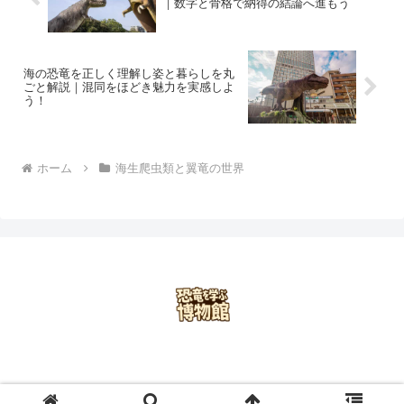
｜数字と骨格で納得の結論へ進もう
海の恐竜を正しく理解し姿と暮らしを丸
ごと解説｜混同をほどき魅力を実感しよ
う！
ホーム
海生爬虫類と翼竜の世界
ホーム
プライバシーポリシー
お問い合わせ
会社概要
© 2025 恐竜を学ぶ博物館.