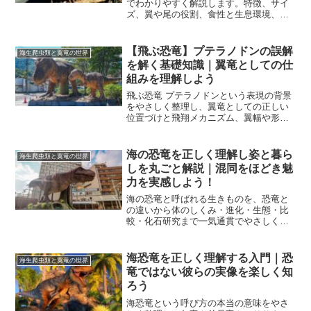
でわかりやすく解説します。特徴、サイ
ズ、翼や尾の役割、食性と生息環境、復
元の注意点、同時代の翼竜との比較まで
一気に整理します。
【飛ぶ恐竜】プテラノドンの誤解
海生爬虫類と翼竜の世界
を解く基礎知識｜翼竜としての仕
組みを理解しよう
飛ぶ恐竜 プテラノドンという表現の背景
をやさしく整理し、翼竜としての正しい
位置づけと飛翔メカニズム、翼幅や形態
の性差、時代と分布、環境と食性、近縁
や似た翼竜との違いを実測値で解説。読
後は展示や図鑑を迷わず読み解けます。
海の恐竜を正しく理解し姿と暮ら
海生爬虫類と翼竜の世界
用語もやさしくまとめます。
しを丸ごと解説｜混同をほどき魅
力を実感しよう！
海の恐竜と呼ばれる生きものを、恐竜と
の違いから体のしくみ・進化・生態・比
較・化石研究まで一気通貫でやさしく整
理します。誤解を解きつつ魅力や見どこ
ろがわかるので、図鑑や展示がもっと深
く楽しめます。
海恐竜を正しく理解する入門｜恐
海生爬虫類と翼竜の世界
竜ではない彼らの実像を楽しく知
ろう
海恐竜という呼び方の本当の意味をやさ