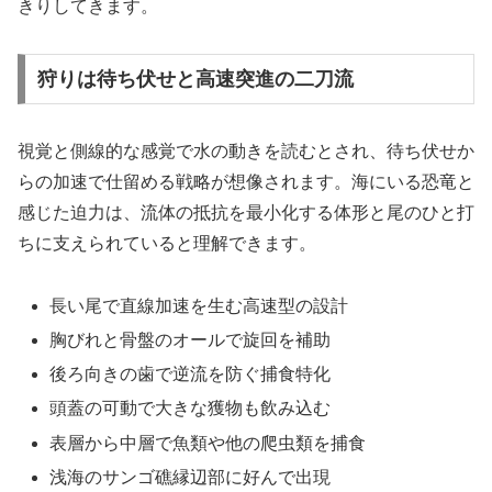
きりしてきます。
狩りは待ち伏せと高速突進の二刀流
視覚と側線的な感覚で水の動きを読むとされ、待ち伏せか
らの加速で仕留める戦略が想像されます。海にいる恐竜と
感じた迫力は、流体の抵抗を最小化する体形と尾のひと打
ちに支えられていると理解できます。
長い尾で直線加速を生む高速型の設計
胸びれと骨盤のオールで旋回を補助
後ろ向きの歯で逆流を防ぐ捕食特化
頭蓋の可動で大きな獲物も飲み込む
表層から中層で魚類や他の爬虫類を捕食
浅海のサンゴ礁縁辺部に好んで出現