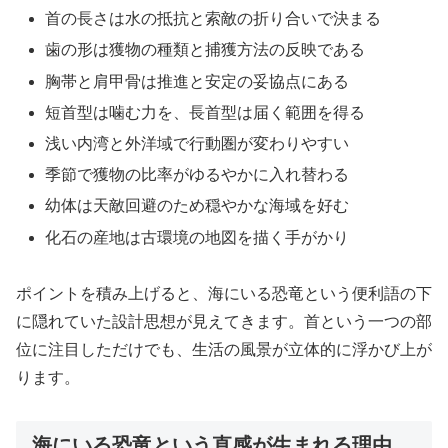
首の長さは水の抵抗と索敵の折り合いで決まる
歯の形は獲物の種類と捕獲方法の反映である
胸帯と肩甲骨は推進と安定の妥協点にある
短首型は噛む力を、長首型は届く範囲を得る
浅い内湾と外洋域で行動圏が変わりやすい
季節で獲物の比率がゆるやかに入れ替わる
幼体は天敵回避のため穏やかな海域を好む
化石の産地は古環境の地図を描く手がかり
ポイントを積み上げると、海にいる恐竜という便利語の下
に隠れていた設計思想が見えてきます。首という一つの部
位に注目しただけでも、生活の風景が立体的に浮かび上が
ります。
海にいる恐竜という直感が生まれる理由