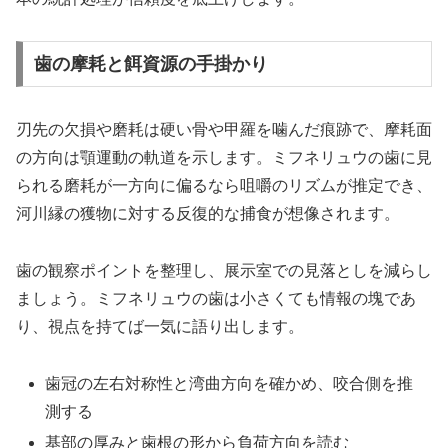
歯の摩耗と餌資源の手掛かり
刃先の欠損や磨耗は硬い骨や甲羅を噛んだ痕跡で、摩耗面
の方向は顎運動の軌道を示します。ミフネリュウの歯に見
られる磨耗が一方向に偏るなら咀嚼のリズムが推定でき、
河川縁の獲物に対する反復的な捕食が想像されます。
歯の観察ポイントを整理し、展示室での見落としを減らし
ましょう。ミフネリュウの歯は小さくても情報の塊であ
り、視点を持てば一気に語り出します。
歯冠の左右対称性と湾曲方向を確かめ、咬合側を推
測する
基部の厚みと歯根の形から負荷方向を読む