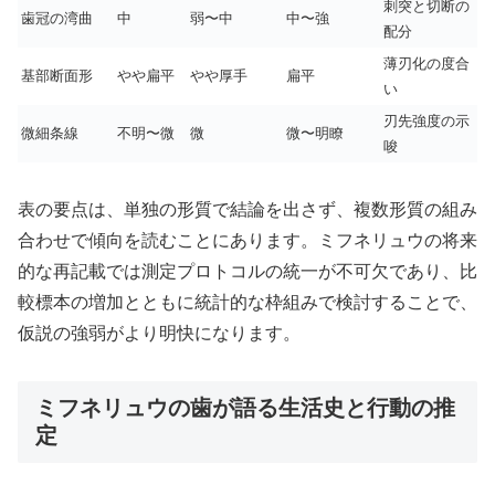
刺突と切断の
歯冠の湾曲
中
弱〜中
中〜強
配分
薄刃化の度合
基部断面形
やや扁平
やや厚手
扁平
い
刃先強度の示
微細条線
不明〜微
微
微〜明瞭
唆
表の要点は、単独の形質で結論を出さず、複数形質の組み
合わせで傾向を読むことにあります。ミフネリュウの将来
的な再記載では測定プロトコルの統一が不可欠であり、比
較標本の増加とともに統計的な枠組みで検討することで、
仮説の強弱がより明快になります。
ミフネリュウの歯が語る生活史と行動の推
定