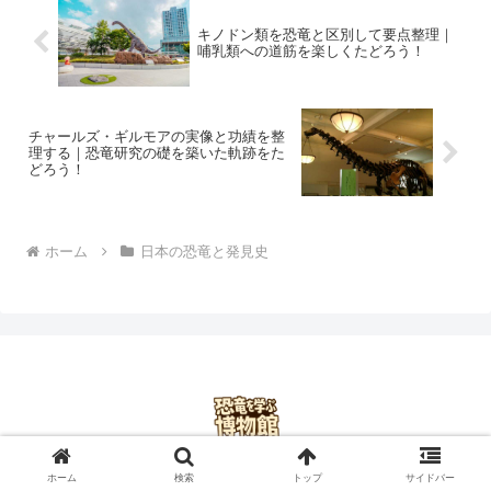
キノドン類を恐竜と区別して要点整理｜
哺乳類への道筋を楽しくたどろう！
チャールズ・ギルモアの実像と功績を整
理する｜恐竜研究の礎を築いた軌跡をた
どろう！
ホーム
日本の恐竜と発見史
ホーム
プライバシーポリシー
ホーム
検索
トップ
サイドバー