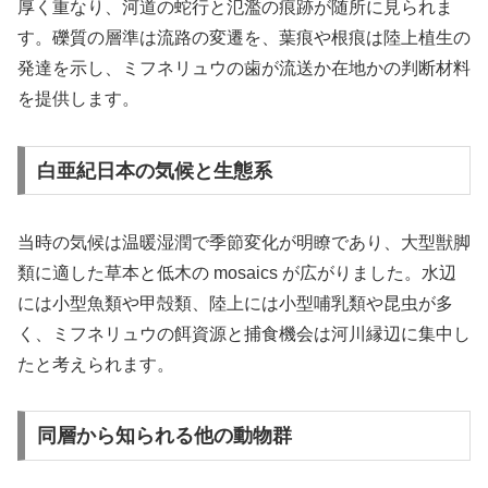
厚く重なり、河道の蛇行と氾濫の痕跡が随所に見られま
す。礫質の層準は流路の変遷を、葉痕や根痕は陸上植生の
発達を示し、ミフネリュウの歯が流送か在地かの判断材料
を提供します。
白亜紀日本の気候と生態系
当時の気候は温暖湿潤で季節変化が明瞭であり、大型獣脚
類に適した草本と低木の mosaics が広がりました。水辺
には小型魚類や甲殻類、陸上には小型哺乳類や昆虫が多
く、ミフネリュウの餌資源と捕食機会は河川縁辺に集中し
たと考えられます。
同層から知られる他の動物群