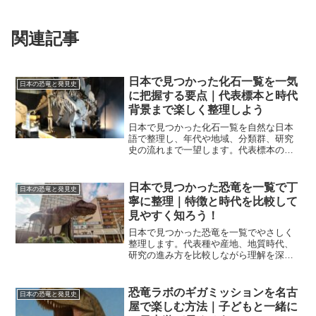
関連記事
日本で見つかった化石一覧を一気
日本の恐竜と発見史
に把握する要点｜代表標本と時代
背景まで楽しく整理しよう
日本で見つかった化石一覧を自然な日本
語で整理し、年代や地域、分類群、研究
史の流れまで一望します。代表標本の見
どころや誤解しやすい点も丁寧に補足
し、読後は博物館や学習計画にすぐ活か
せます。
日本で見つかった恐竜を一覧で丁
日本の恐竜と発見史
寧に整理｜特徴と時代を比較して
見やすく知ろう！
日本で見つかった恐竜を一覧でやさしく
整理します。代表種や産地、地質時代、
研究の進み方を比較しながら理解を深め
られる構成です。最新の命名種や発見史
の流れも押さえ、読み終えたら全体像が
自然とつかめます。
恐竜ラボのギガミッションを名古
日本の恐竜と発見史
屋で楽しむ方法｜子どもと一緒に