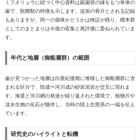
ミフネリュウに紐づく中心資料は鋸歯状の縁をもつ単体の
歯で、獣脚類の特徴を示します。追加の骨片とされる記録
もありますが、同一の個体かどうかは検証が残り、標本群
としてのまとまりは今後の収集と再評価に委ねられていま
す。
年代と地層（御船層群）の範囲
歯が見つかった地層は白亜紀後期に堆積した御船層群に含
まれる区分で、陸成〜河川成の砂岩泥岩が交互に現れま
す。海退と河川網の発達が繰り返された環境で、植物片や
淡水生物の化石が随伴し、当時の陸上生態系の一端を伝え
ています。
研究史のハイライトと転機