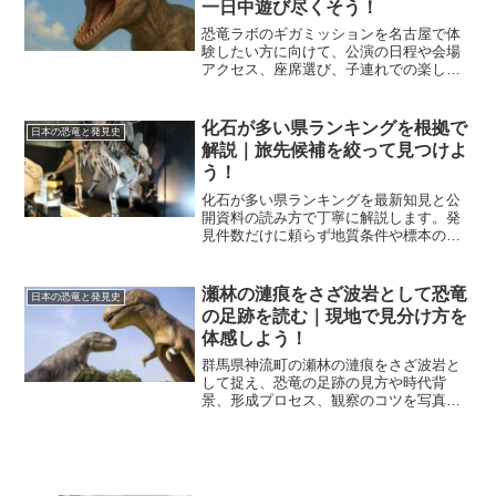
一日中遊び尽くそう！
恐竜ラボのギガミッションを名古屋で体
験したい方に向けて、公演の日程や会場
アクセス、座席選び、子連れでの楽しみ
方まで丁寧に解説するガイドです。初め
ての方でも当日の流れがイメージしやす
く、名古屋観光と組み合わせた一日の過
化石が多い県ランキングを根拠で
日本の恐竜と発見史
ごし方も分かる内容です。
解説｜旅先候補を絞って見つけよ
う！
化石が多い県ランキングを最新知見と公
開資料の読み方で丁寧に解説します。発
見件数だけに頼らず地質条件や標本の
質、体験施設や巡り方まで整理し、次の
発掘旅を自信をもって計画できます。
瀬林の漣痕をさざ波岩として恐竜
日本の恐竜と発見史
の足跡を読む｜現地で見分け方を
体感しよう！
群馬県神流町の瀬林の漣痕をさざ波岩と
して捉え、恐竜の足跡の見方や時代背
景、形成プロセス、観察のコツを写真な
しでも具体に解説。アクセスの注意点や
季節ごとの見え方、学術的な位置づけも
網羅し、親子の観察にも役立つ内容で
す。