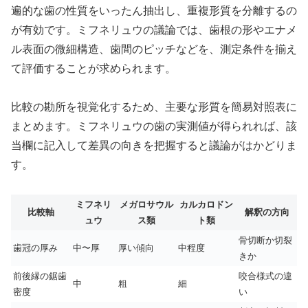
遍的な歯の性質をいったん抽出し、重複形質を分離するの
が有効です。ミフネリュウの議論では、歯根の形やエナメ
ル表面の微細構造、歯間のピッチなどを、測定条件を揃え
て評価することが求められます。
比較の勘所を視覚化するため、主要な形質を簡易対照表に
まとめます。ミフネリュウの歯の実測値が得られれば、該
当欄に記入して差異の向きを把握すると議論がはかどりま
す。
ミフネリ
メガロサウル
カルカロドン
比較軸
解釈の方向
ュウ
ス類
ト類
骨切断か切裂
歯冠の厚み
中〜厚
厚い傾向
中程度
きか
前後縁の鋸歯
咬合様式の違
中
粗
細
密度
い