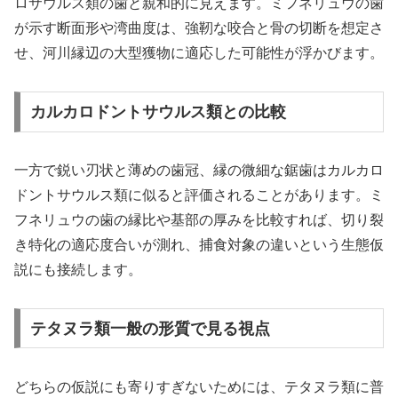
ロサウルス類の歯と親和的に見えます。ミフネリュウの歯
が示す断面形や湾曲度は、強靭な咬合と骨の切断を想定さ
せ、河川縁辺の大型獲物に適応した可能性が浮かびます。
カルカロドントサウルス類との比較
一方で鋭い刃状と薄めの歯冠、縁の微細な鋸歯はカルカロ
ドントサウルス類に似ると評価されることがあります。ミ
フネリュウの歯の縁比や基部の厚みを比較すれば、切り裂
き特化の適応度合いが測れ、捕食対象の違いという生態仮
説にも接続します。
テタヌラ類一般の形質で見る視点
どちらの仮説にも寄りすぎないためには、テタヌラ類に普