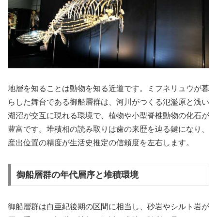
地層を知ることは動物を知る近道です。ミフネリュウが暮
らした舞台である御船層群は、河川がつくる氾濫原と浅い
湖沼が交互に現れる環境で、植物や小型脊椎動物の化石が
豊富です。堆積相の読み取りは歯の来歴を辿る鍵になり、
産出位置の精度が生活史推定の信頼度を左右します。
御船層群の年代層序と堆積環境
御船層群は白亜紀後期の区間に相当し、砂岩やシルト岩が