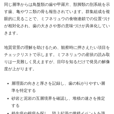
同じ層準からは鳥盤類の歯や甲羅片、獣脚類の別系統を示
す歯、亀やワニ類の骨も報告されています。群集組成を複
眼的に見ることで、ミフネリュウの食物連鎖での位置づけ
が相対化され、歯の大きさや形の意味づけが具体化してい
きます。
地質背景の理解を助けるため、観察時に押さえたい項目を
チェックリストで示します。ミフネリュウの産状の読み取
りは一見難しく見えますが、目印を知るだけで発見の解像
度が上がります。
層理面の向きと厚さを記録し、歯の転がりやすい層
準を特定する
砂岩と泥岩の互層境界を確認し、堆積の速さを推定
する
植生痕や根痕を探し、陸上起源の堆積イベントを識