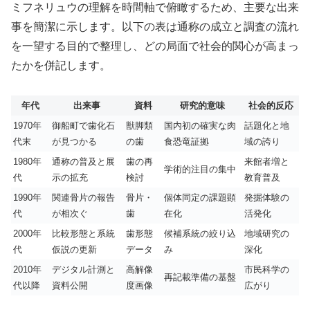
ミフネリュウの理解を時間軸で俯瞰するため、主要な出来
事を簡潔に示します。以下の表は通称の成立と調査の流れ
を一望する目的で整理し、どの局面で社会的関心が高まっ
たかを併記します。
年代
出来事
資料
研究的意味
社会的反応
1970年
御船町で歯化石
獣脚類
国内初の確実な肉
話題化と地
代末
が見つかる
の歯
食恐竜証拠
域の誇り
1980年
通称の普及と展
歯の再
来館者増と
学術的注目の集中
代
示の拡充
検討
教育普及
1990年
関連骨片の報告
骨片・
個体同定の課題顕
発掘体験の
代
が相次ぐ
歯
在化
活発化
2000年
比較形態と系統
歯形態
候補系統の絞り込
地域研究の
代
仮説の更新
データ
み
深化
2010年
デジタル計測と
高解像
市民科学の
再記載準備の基盤
代以降
資料公開
度画像
広がり