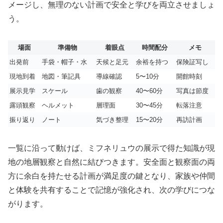
メージし、無理のない計画で安全と学びを両立させましょ
う。
場面
準備物
着眼点
時間配分
メモ
出発前
手袋・帽子・水
天候と足元
余裕を持つ
保険証写し
現地到着
地図・筆記具
導線確認
5〜10分
開館時刻
展示見学
スケール
歯の観察
40〜60分
写真は節度
露頭観察
ヘルメット
層理面
30〜45分
転落注意
振り返り
ノート
気づき整理
15〜20分
再訪計画
一覧に沿って動けば、ミフネリュウの展示で得た知識が現
地の地層観察と自然に結びつきます。安全面と観察面の両
方に余白を持たせる計画が満足度の鍵となり、家族や仲間
と体験を共有することで記憶が強化され、次の学びにつな
がります。