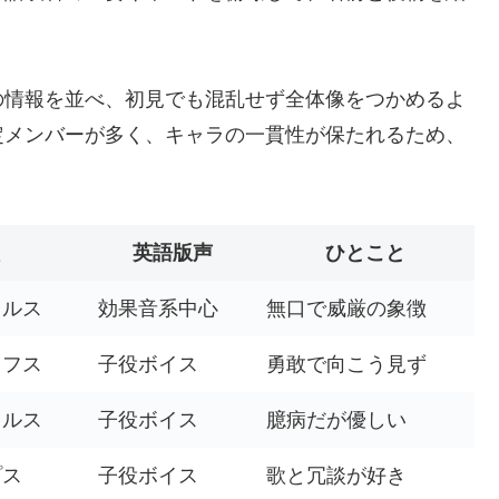
の情報を並べ、初見でも混乱せず全体像をつかめるよ
定メンバーが多く、キャラの一貫性が保たれるため、
英語版声
ひとこと
ウルス
効果音系中心
無口で威厳の象徴
ロフス
子役ボイス
勇敢で向こう見ず
ウルス
子役ボイス
臆病だが優しい
プス
子役ボイス
歌と冗談が好き