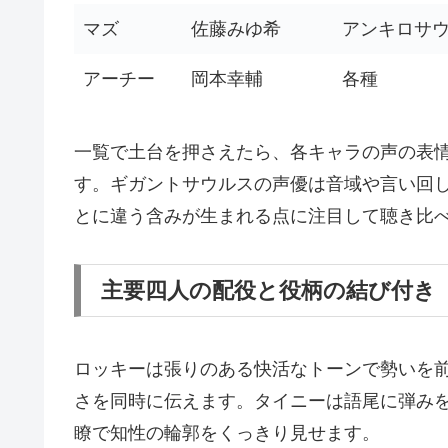
マズ
佐藤みゆ希
アンキロサ
アーチー
岡本幸輔
各種
一覧で土台を押さえたら、各キャラの声の表
す。ギガントサウルスの声優は音域や言い回
とに違う含みが生まれる点に注目して聴き比
主要四人の配役と役柄の結び付き
ロッキーは張りのある快活なトーンで勢いを
さを同時に伝えます。タイニーは語尾に弾み
瞭で知性の輪郭をくっきり見せます。