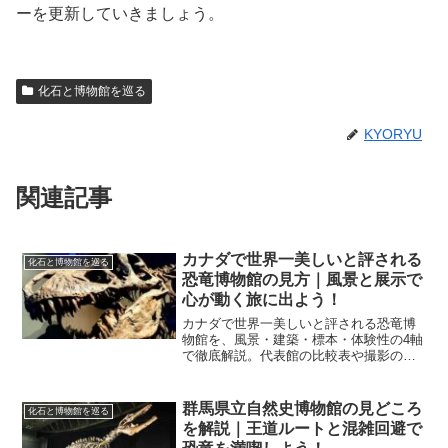
ーを更新していきましょう。
化石と博物館を巡る
KYORYU
関連記事
カナダで世界一美しいと評される
化石と博物館を巡る
恐竜博物館の見方｜風景と展示で
心が動く旅に出よう！
カナダで世界一美しいと評される恐竜博
物館を、風景・建築・標本・体験性の4軸
で徹底解説。代表館の比較表や撮影のコ
ツ、滞在プランまで独自視点で整理し、
旅の決め手がすぐに見える内容です。
群馬県立自然史博物館の見どころ
化石と博物館を巡る
を解説｜王道ルートと混雑回避で