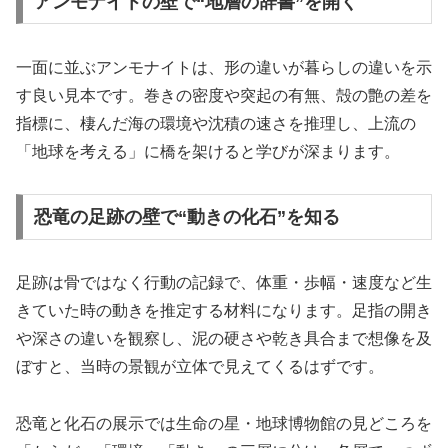
アンモナイトの壁で“地層の辞書”を開く
一面に並ぶアンモナイトは、形の違いが暮らしの違いを示
す良い見本です。巻きの密度や突起の有無、殻の艶の差を
指標に、棲んだ海の環境や沈積の速さを推理し、上流の
「地球を考える」に橋を架けると学びが深まります。
恐竜の足跡の壁で“動きの化石”を知る
足跡は骨ではなく行動の記録で、体重・歩幅・速度など生
きていた時の動きを推定する材料になります。足指の開き
や深さの違いを観察し、泥の硬さや乾き具合まで想像を及
ぼすと、当時の景観が立体で見えてくるはずです。
恐竜と化石の展示では生命の星・地球博物館の見どころを