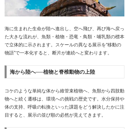
海に生まれた生命が陸へ進出し、空へ飛び、再び海へ戻っ
た大きな流れが、魚類・植物・恐竜・鳥類・哺乳類の標本
で立体的に示されます。スケールの異なる展示を“移動の
物語”で一本化すると、断片が連続へと変わります。
海から陸へ──植物と脊椎動物の上陸
コケのような単純な体から維管束植物へ、魚類から四肢動
物へと続く遷移は、環境への挑戦の歴史です。水分保持や
体の支持、呼吸の転換といった課題をどう解決したかに注
目すると、展示の並び順の必然が見えてきます。