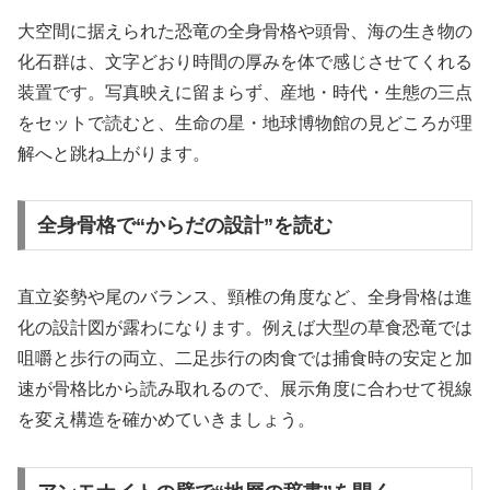
大空間に据えられた恐竜の全身骨格や頭骨、海の生き物の
化石群は、文字どおり時間の厚みを体で感じさせてくれる
装置です。写真映えに留まらず、産地・時代・生態の三点
をセットで読むと、生命の星・地球博物館の見どころが理
解へと跳ね上がります。
全身骨格で“からだの設計”を読む
直立姿勢や尾のバランス、頸椎の角度など、全身骨格は進
化の設計図が露わになります。例えば大型の草食恐竜では
咀嚼と歩行の両立、二足歩行の肉食では捕食時の安定と加
速が骨格比から読み取れるので、展示角度に合わせて視線
を変え構造を確かめていきましょう。