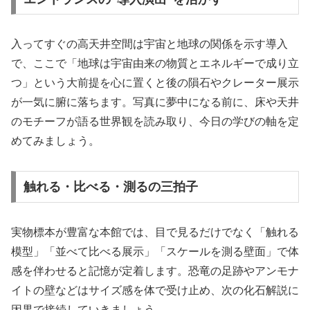
入ってすぐの高天井空間は宇宙と地球の関係を示す導入
で、ここで「地球は宇宙由来の物質とエネルギーで成り立
つ」という大前提を心に置くと後の隕石やクレーター展示
が一気に腑に落ちます。写真に夢中になる前に、床や天井
のモチーフが語る世界観を読み取り、今日の学びの軸を定
めてみましょう。
触れる・比べる・測るの三拍子
実物標本が豊富な本館では、目で見るだけでなく「触れる
模型」「並べて比べる展示」「スケールを測る壁面」で体
感を伴わせると記憶が定着します。恐竜の足跡やアンモナ
イトの壁などはサイズ感を体で受け止め、次の化石解説に
因果で接続していきましょう。