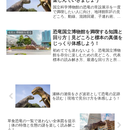
楽しんでいきましょう
国立科学博物館の恐竜の常設展示を一度
で満喫したい人に向け、地球館B1Fの見
どころ、動線、混雑回避、子連れ術、研
究視点まで丁寧に解説します。代表標本
の見方も整理し、60〜90分のモデル順路
で迷わず鑑賞できます。
恐竜国立博物館を満喫する知識と
化石と博物館を巡る
回り方｜見どころと標本の真価を
じっくり体感しよう！
初めてでも迷わないよう、恐竜国立博物
館を存分に楽しむための見どころ、代表
標本の読み解き方、最適な回り方と所要
時間、混雑回避のコツ、撮影やマナー、
世界の主要館比較までを丁寧に解説しま
す。
瀬林の漣痕をさざ波岩として恐竜の足跡
を読む｜現地で見分け方を体感しよう！
草食恐竜の一覧で迷わない全体図を提示
｜体の特徴と生態の謎を楽しく読み解こ
う！