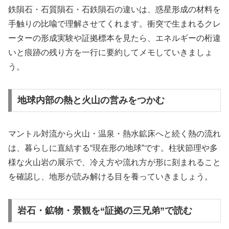
鉄隕石・石質隕石・石鉄隕石の違いは、惑星形成の材料を
手触りの比喩で理解させてくれます。衝突で生まれるクレ
ーターの形成実験や証拠標本を見たら、エネルギーの桁違
いと痕跡の残り方を一行に要約してメモしていきましょ
う。
地球内部の熱と火山の営みをつかむ
マントル対流から火山・温泉・熱水鉱床へと続く熱の流れ
は、暮らしに直結する“現在形の地球”です。柱状節理や多
様な火山岩の展示で、冷え方や流れ方が形に刻まれること
を確認し、地形が読み解ける目を養っていきましょう。
岩石・鉱物・景観を“証拠の三兄弟”で読む