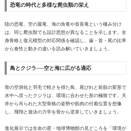
恐竜の時代と多様な爬虫類の栄え
陸の恐竜、空の翼竜、海の魚竜や首長竜という棲み分け
は、同じ爬虫類でも設計思想が異なることを示します。全
身骨格と復元模型の対応関係を確認し、歯・首・尾の比率
から食性と動きの違いを読み解いていきましょう。
鳥とクジラ──空と海に広がる適応
骨の空洞化と羽毛で軽さを得た鳥、尾びれと前肢の変形で
水中へ戻ったクジラは、環境に合わせた形の極致です。天
井から吊られた大型骨格の姿勢や筋肉の付着位置を想像
し、飛翔と遊泳の力学を骨から逆算していきましょう。
進化展示では生命の星・地球博物館の見どころを「環境が