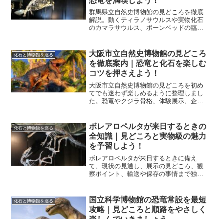
恐竜を満喫しよう！
群馬県立自然史博物館の見どころを徹底
解説。動くティラノサウルスや実物化石
のカマラサウルス、ボーンベッドの臨場
感まで、順路と所要目安で快適に楽しむ
コツを紹介します。
大阪市立自然史博物館の見どころ
化石と博物館を巡る
を徹底案内｜恐竜と化石を楽しむ
コツを押さえよう！
大阪市立自然史博物館の見どころを初め
てでも迷わず楽しめるように整理しまし
た。恐竜やクジラ骨格、体験展示、企画
展、所要時間と回り方、料金や休館情報
までを実践的に解説します。
ボレアロペルタが来日するときの
化石と博物館を巡る
全知識｜見どころと実物級の魅力
を予習しよう！
ボレアロペルタが来日するときに備え
て、現状の見通し、展示の見どころ、観
察ポイント、輸送や保存の事情まで独自
視点で整理します。来日が実現した際に
最大限楽しめる準備法をわかりやすく解
説します。
国立科学博物館の恐竜常設を最短
化石と博物館を巡る
攻略｜見どころと順路をやさしく