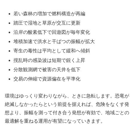
若い森林の増加で燃料構造が再編
踏圧で湿地と草原が交互に更新
沿岸の酸素低下で回遊図が毎年変化
堆積加速で洪水と干ばつの振幅が拡大
寄生の毒性は平均として緩和へ傾斜
撹乱時の感染波は短期で鋭く上昇
分散観測網で被害の天井を低下
交易の伸縮で資源偏在を平準化
環境はゆっくり変わりながら、ときに急転します。恐竜が
絶滅しなかったらという前提を据えれば、危険をなくす発
想より、振幅を測って付き合う発想が有効で、地域ごとの
最適解を重ねる運用が有望になっていきます。