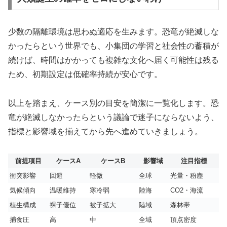
少数の隔離環境は思わぬ適応を生みます。恐竜が絶滅しな
かったらという世界でも、小集団の学習と社会性の蓄積が
続けば、時間はかかっても複雑な文化へ届く可能性は残る
ため、初期設定は低確率持続が安心です。
以上を踏まえ、ケース別の目安を簡潔に一覧化します。恐
竜が絶滅しなかったらという議論で迷子にならないよう、
指標と影響域を揃えてから先へ進めていきましょう。
前提項目
ケースA
ケースB
影響域
注目指標
衝突影響
回避
軽微
全球
光量・粉塵
気候傾向
温暖維持
寒冷弱
陸海
CO2・海流
植生構成
裸子優位
被子拡大
陸域
森林帯
捕食圧
高
中
全域
頂点密度