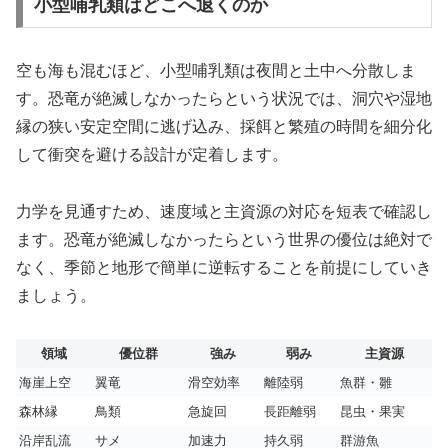
小型哺乳類はどこへ退くのか
空も海も混むほど、小型哺乳類は夜間と土中へ分散しま
す。恐竜が絶滅しなかったらという状況では、洞穴や湿地
縁の狭い安定空間に逃げ込み、採餌と繁殖の時間を細分化
して衝突を避ける設計が定着します。
力学を見通すため、速度域と主資源の対応を短表で確認し
ます。恐竜が絶滅しなかったらという世界の優位は絶対で
なく、季節と地形で簡単に逆転することを前提にしていき
ましょう。
領域
優位群
強み
弱み
主資源
海崖上空
翼竜
滑空効率
離陸弱
魚群・雛
森林縁
鳥類
急旋回
長距離弱
昆虫・果実
沿岸乱流
サメ
加速力
持久弱
群游魚