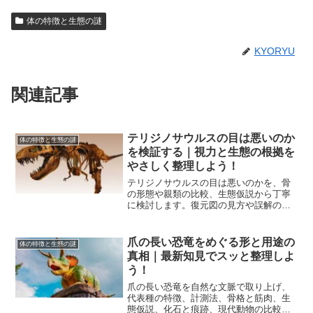
体の特徴と生態の謎
KYORYU
関連記事
テリジノサウルスの目は悪いのか
体の特徴と生態の謎
を検証する｜視力と生態の根拠を
やさしく整理しよう！
テリジノサウルスの目は悪いのかを、骨
の形態や親類の比較、生態仮説から丁寧
に検討します。復元図の見方や誤解の整
理まで一気に把握でき、納得して楽しめ
ます。
爪の長い恐竜をめぐる形と用途の
体の特徴と生態の謎
真相｜最新知見でスッと整理しよ
う！
爪の長い恐竜を自然な文脈で取り上げ、
代表種の特徴、計測法、骨格と筋肉、生
態仮説、化石と痕跡、現代動物の比較ま