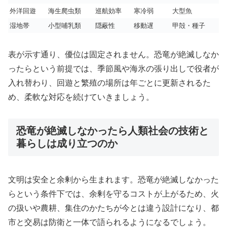
外洋回遊
海生爬虫類
巡航効率
寒冷弱
大型魚
湿地帯
小型哺乳類
隠蔽性
移動遅
甲殻・種子
表が示す通り、優位は固定されません。恐竜が絶滅しなか
ったらという前提では、季節風や海氷の張り出しで役者が
入れ替わり、回遊と繁殖の場所は年ごとに更新されるた
め、柔軟な対応を続けていきましょう。
恐竜が絶滅しなかったら人類社会の技術と
暮らしは成り立つのか
文明は安全と余剰から生まれます。恐竜が絶滅しなかった
らという条件下では、余剰を守るコストが上がるため、火
の扱いや農耕、集住のかたちが今とは違う設計になり、都
市と交易は防衛と一体で語られるようになるでしょう。