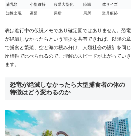
哺乳類
小型維持
段階大型化
陸域
体サイズ
知性出現
遅延
局所
局所
道具痕跡
表は進行中の仮説メモであり確定図ではありません。恐竜
が絶滅しなかったらという前提を共有できれば、以降の章
で捕食と繁殖、空と海の棲み分け、人類社会の設計を同じ
座標軸で比べられるので、理解のスピードが上がっていき
ます。
恐竜が絶滅しなかったら大型捕食者の体の
特徴はどう変わるのか