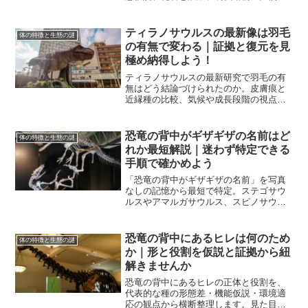
で一気通観します。用途の見極め方が具
体化し、復元イメージが自信に変わりま
す。
ティラノサウルスの最新像は羽毛
体の特徴と生態の謎
の有無で変わる｜証拠と復元を見
極め納得しよう！
ティラノサウルスの最新研究で羽毛の有
無はどう結論づけられたのか。皮膚痕と
近縁種の比較、気候や成長段階の視点か
ら整理し、復元イラストの読み方まで実
務目線でやさしく解説します。
恐竜の背中がギザギザの名前はど
体の特徴と生態の謎
れか最短解説｜迷わず特定できる
手順で確かめよう
「恐竜の背中がギザギザの名前」を写真
なしの記憶から最短で特定。ステゴサウ
ルスやアマルガサウルス、スピノサウル
スなど候補の見分け方を比較し、誤認し
やすい生物も整理します。
恐竜の背中にあるヒレは何のため
体の特徴と生態の謎
か｜形と役割を仮説と証拠から紐
解きませんか
恐竜の背中にあるヒレの正体と役割を、
代表的な種の形態差・機能仮説・環境適
応の観点から横断整理します。見た目の