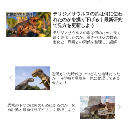
印象に左右されがちな点を避け、観察の
勘所を身につける一歩を丁寧に案内しま
す。
テリジノサウルスの爪は何に使わ
体の特徴と生態の謎
れたのかを掘り下げる｜最新研究
で見方を更新しよう！
テリジノサウルスの爪は何のために長く
細く進化したのか。長さや形状の数値、
進化史、環境との関係を整理し、誤解さ
れがちな「武器」像を最新知見で更新し
ます。読み終えたら復元画の見方が変わ
ります。
恐竜がいた時代はいつどんな地球だった
か｜時間軸と環境を一気に整理してみま
せんか！
恐竜のトサカは何のためにあるのか｜化
石証拠と最新仮説でやさしく整理しよう