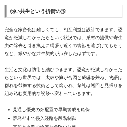
弱い共生という折衝の形
完全な家畜化は難しくても、相互利益は設計できます。恐
竜が絶滅しなかったらという状況では、巣材の提供や寄生
虫の除去と引き換えに縄張り近くの害獣を遠ざけてもらう
など、緩やかな共生契約が点在したはずです。
生活と文化は防衛と結びつきます。恐竜が絶滅しなかった
らという世界では、太鼓や旗が合図と威嚇を兼ね、物語は
群れを鼓舞する技術として磨かれ、祭礼は巡回と見張りを
組み込む実用的な祝祭へ変わっていきます。
見通し優先の畑配置で早期警戒を確保
群島都市で侵入経路を段階制御