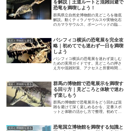
を解説｜王道ルートと混雑回避で
恐竜を満喫しよう！
群馬県立自然史博物館の見どころを徹底
解説。動くティラノサウルスや実物化石
のカマラサウルス、ボーンベッドの臨場
感まで、順路と所要目安で快適に楽しむ
コツを紹介します。
パシフィコ横浜の恐竜展を完全攻
化石と博物館を巡る
略｜初めてでも迷わず一日を満喫
しよう
パシフィコ横浜の恐竜展を迷わず楽しむ
ための実用ガイドです。見どころの押さ
え方や混雑対策、アクセスと所要時間、
子連れや撮影のコツまで網羅し、初めて
でも安心の一日設計ができます。
群馬の博物館で恐竜展示を満喫す
化石と博物館を巡る
る回り方｜見どころと体験で迷わ
ず楽しもう
群馬の博物館で恐竜展示をどう回れば混
雑を避けて深く楽しめるかを、定番スポ
ットと体験の活かし方で整理。初めてで
も一日で効率良く学べる動線や準備を具
体化します。
恐竜国立博物館を満喫する知識と
化石と博物館を巡る