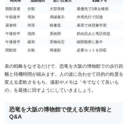
時間帯
混雑傾向
狙い目展示
戦略メモ
開館直後
分散
大型骨格
最優先で1体を確保
午前後半
増加
周縁展示
外周先行で回遊
昼食時
停滞
映像室
着席で休憩兼学習
午後前半
混雑
系統樹
斜め読みと再訪前提
午後後半
緩和
実物化石
細部観察に集中
閉館前
分散
再撮影
必要カットを回収
表の戦略をなぞるだけで、恐竜を大阪の博物館での歩行距
離と待機時間が縮みます。人の波に合わせて目的の粒度を
変える柔軟さをもち、撮影やメモは「今でなくて良いも
の」を最後に回すようにしていきましょう。
恐竜を大阪の博物館で使える実用情報と
Q&A