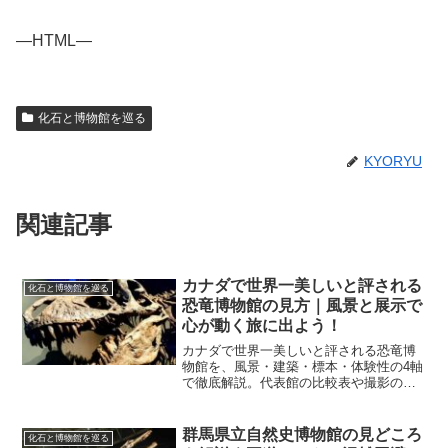
—HTML—
化石と博物館を巡る
KYORYU
関連記事
カナダで世界一美しいと評される
化石と博物館を巡る
恐竜博物館の見方｜風景と展示で
心が動く旅に出よう！
カナダで世界一美しいと評される恐竜博
物館を、風景・建築・標本・体験性の4軸
で徹底解説。代表館の比較表や撮影のコ
ツ、滞在プランまで独自視点で整理し、
旅の決め手がすぐに見える内容です。
群馬県立自然史博物館の見どころ
化石と博物館を巡る