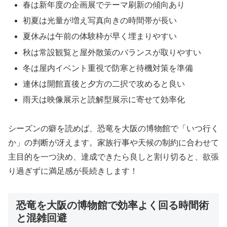
春は新年度の企画展でテーマ刷新の傾向あり
初夏は光量が増え写真向きの時間帯が長い
夏休みは午前の体験枠が早く埋まりやすい
秋は常設観覧と屋外散策のバランスが取りやすい
冬は屋内イベント重視で防寒と待機対策を準備
連休は開館直後と夕方の二択で攻めると良い
雨天は映像展示と読解型展示に寄せて効率化
シーズンの癖を読めば、恐竜を大阪の博物館で「いつ行く
か」の判断が冴えます。家族行事や天候の制約に合わせて
主目的を一つ決め、達成できたら良しと割り切ると、欲張
り過ぎずに満足感が長続きします！
恐竜を大阪の博物館で効率よく回る時間術
と混雑回避