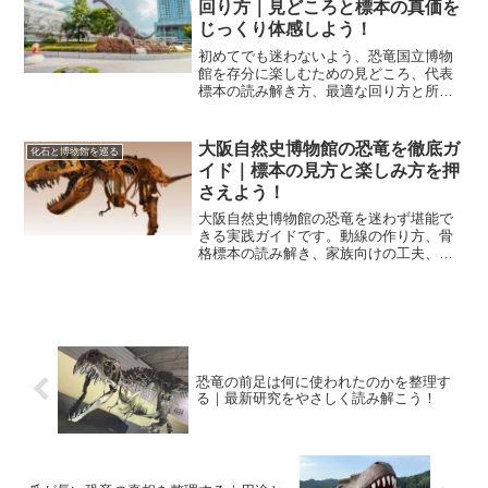
回り方｜見どころと標本の真価を
じっくり体感しよう！
初めてでも迷わないよう、恐竜国立博物
館を存分に楽しむための見どころ、代表
標本の読み解き方、最適な回り方と所要
時間、混雑回避のコツ、撮影やマナー、
世界の主要館比較までを丁寧に解説しま
す。
大阪自然史博物館の恐竜を徹底ガ
化石と博物館を巡る
イド｜標本の見方と楽しみ方を押
さえよう！
大阪自然史博物館の恐竜を迷わず堪能で
きる実践ガイドです。動線の作り方、骨
格標本の読み解き、家族向けの工夫、特
別展の歩き方まで具体化。大阪自然史博
物館の恐竜を初訪でも満足度高く楽しめ
ます。
恐竜の前足は何に使われたのかを整理す
る｜最新研究をやさしく読み解こう！