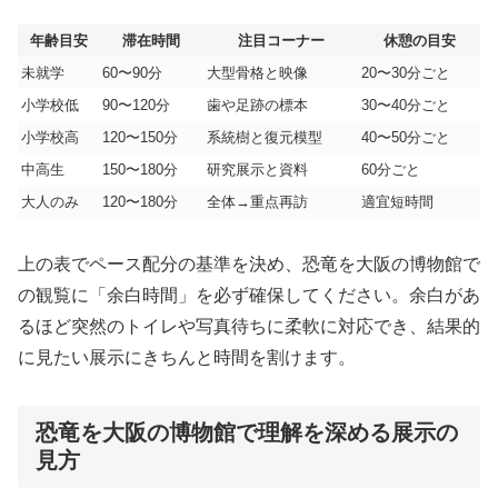
年齢目安
滞在時間
注目コーナー
休憩の目安
未就学
60〜90分
大型骨格と映像
20〜30分ごと
小学校低
90〜120分
歯や足跡の標本
30〜40分ごと
小学校高
120〜150分
系統樹と復元模型
40〜50分ごと
中高生
150〜180分
研究展示と資料
60分ごと
大人のみ
120〜180分
全体→重点再訪
適宜短時間
上の表でペース配分の基準を決め、恐竜を大阪の博物館で
の観覧に「余白時間」を必ず確保してください。余白があ
るほど突然のトイレや写真待ちに柔軟に対応でき、結果的
に見たい展示にきちんと時間を割けます。
恐竜を大阪の博物館で理解を深める展示の
見方