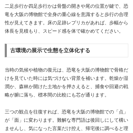
二足歩行か四足歩行かは骨盤の開きや尾の位置が鍵で、恐
竜を大阪の博物館で全身の重心線を意識すると歩行の合理
性が見えてきます。床の足跡レプリカがあれば、歩幅から
体長を見積もり、スピード感を体で確かめてください。
古環境の展示で生態を立体化する
当時の気候や植物の復元は、恐竜を大阪の博物館で骨格だ
けを見ていた時には気づけない背景を補います。乾燥か湿
潤か、森林か開けた土地かを押さえると、捕食や回避の戦
略が腑に落ち、標本間の比較にも芯が通ります。
三つの観点を往復すれば、恐竜を大阪の博物館での「点」
が「面」に変わります。難解な専門語は後回しにして構い
ませんし、気になった言葉だけ控え、帰宅後に調べると理