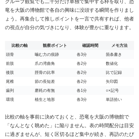
グループ観覧でも二十分だけ単独で集中する枠を取り、恐
竜を大阪の博物館で各自の興味に没頭する瞬間を作りまし
ょう。再集合して推しポイントを一言で共有すれば、他者
の視点が自分の気づきになり、体験が豊かに重なります。
比較の軸
観察ポイント
確認時間
メモ方法
頭骨
噛む力の痕跡
各3分
箇条書き
前肢
爪の湾曲角
各2分
数値化
後肢
脛骨の比率
各2分
比で記録
尾椎
節の長短差
各2分
矢印図
歯列
磨耗の有無
各1分
○×記号
環境
植生と地形
各3分
単語拾い
比較の軸を事前に決めておくと、恐竜を大阪の博物館で
「なんとなく眺めた」に陥りません。表の時間配分は目安
に過ぎませんが、短く区切るほど集中が続き、再訪のたび