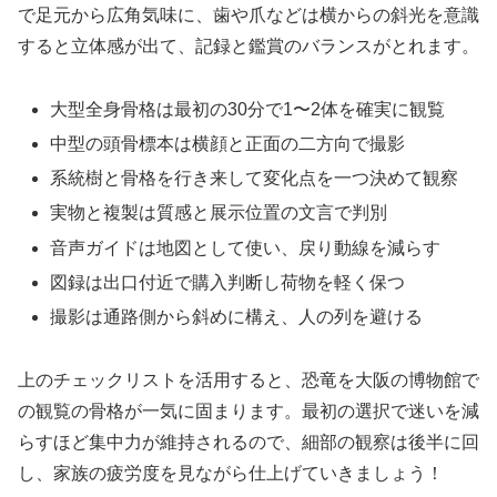
で足元から広角気味に、歯や爪などは横からの斜光を意識
すると立体感が出て、記録と鑑賞のバランスがとれます。
大型全身骨格は最初の30分で1〜2体を確実に観覧
中型の頭骨標本は横顔と正面の二方向で撮影
系統樹と骨格を行き来して変化点を一つ決めて観察
実物と複製は質感と展示位置の文言で判別
音声ガイドは地図として使い、戻り動線を減らす
図録は出口付近で購入判断し荷物を軽く保つ
撮影は通路側から斜めに構え、人の列を避ける
上のチェックリストを活用すると、恐竜を大阪の博物館で
の観覧の骨格が一気に固まります。最初の選択で迷いを減
らすほど集中力が維持されるので、細部の観察は後半に回
し、家族の疲労度を見ながら仕上げていきましょう！