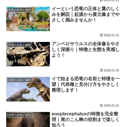
2026.01.01
イーという恐竜の正体と翼のしく
恐竜の名前と種類
みを解説｜起源から復元像までや
さしく掴みませんか！
2026.01.01
アンペロサウルスの全体像をやさ
恐竜の名前と種類
しく深掘り｜特徴と生態を実感し
よう！
2026.01.01
イで始まる恐竜の名前と特徴を一
恐竜の名前と種類
望｜代表種と見分け方をやさしく
整理します！
2026.01.01
euoplocephalusの特徴を完全整
恐竜の名前と種類
理｜尾のこん棒の役割まで楽しく
知ろう