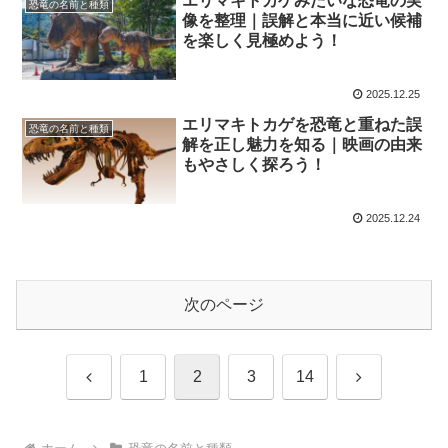
エリマキトカゲみたいな恐竜の実
恐竜の名前と種類
像を整理｜誤解と本当に近い候補
を楽しく見極めよう！
2025.12.25
エリマキトカゲを恐竜と重ねた誤
恐竜の名前と種類
解を正し魅力を知る｜映画の由来
もやさしく探ろう！
2025.12.24
次のページ
前
次
1
2
3
14
へ
へ